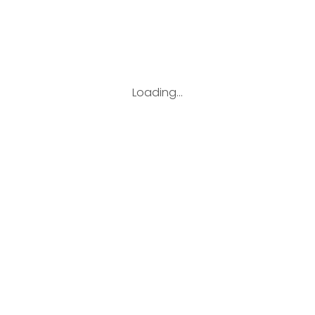
19 mai 2026
par
TMS Médical SAS
Valable jusqu'au août 31, 2026
Loading...